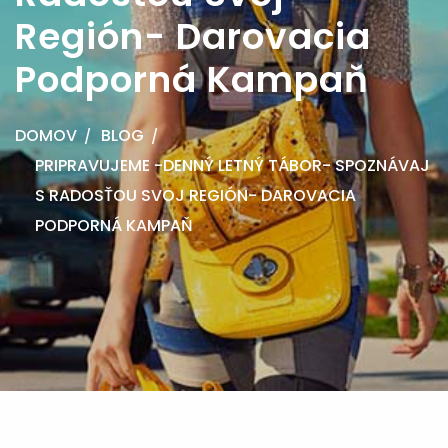
Región- Darovacia
Podporná Kampaň
DOMOV
BLOG
PRIPRAVUJEME -DENNÝ LETNÝ TÁBOR- SPOZNÁVAJ
S RADOSŤOU SVOJ REGIÓN- DAROVACIA
PODPORNÁ KAMPAŇ