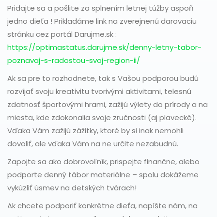
Pridajte sa a pošlite za splnením letnej túžby aspoň
jedno dieťa ! Prikladáme link na zverejnenú darovaciu
stránku cez portál Darujme.sk :
https://optimastatus.darujme.sk/denny-letny-tabor-
poznavaj-s-radostou-svoj-region-ii/
Ak sa pre to rozhodnete, tak s Vašou podporou budú
rozvíjať svoju kreativitu tvorivými aktivitami, telesnú
zdatnosť športovými hrami, zažijú výlety do prírody a na
miesta, kde zdokonalia svoje zručnosti (aj plavecké).
Vďaka Vám zažijú zážitky, ktoré by si inak nemohli
dovoliť, ale vďaka Vám na ne určite nezabudnú.
Zapojte sa ako dobrovoľník, prispejte finančne, alebo
podporte denný tábor materiálne – spolu dokážeme
vykúzliť úsmev na detských tvárach!
Ak chcete podporiť konkrétne dieťa, napíšte nám, na