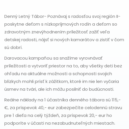
Denný Letný Tábor- Poznávaj s radosťou svoj región II-
poskytne deťom s nízkopríjmových rodín a deťom so
zdravotným znevýhodnením príležitosť zažiť veľa
detskej radosti, nájsť si nových kamarátov a zistiť v čom
sú dobrí.
Darovacou kampaňou sa snažíme vyrovnávať
príležitosti a vytvoriť priestor na to, aby všetky deti bez
ohľadu na aktuálne možnosti a schopnosti svojich
blízkych mohli prísť k zážitkom, ktoré im nie len vyčaria
úsmev na tvári, ale ich môžu posilniť do budúcnosti.
Reálne náklady na 1 účastníka denného tábora sú 115,-
€, za príspevok 40,- eur zabezpečíte celodennú stravu
pre 1 dieťa na celý týždeň, za príspevok 20,- eur ho
podporíte v účasti na nezabudnuteľných miestach.