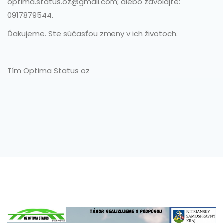
optima.status.oz@gmail.com; alebo zavolajte:
0917879544.
Ďakujeme. Ste súčasťou zmeny v ich životoch.
Tím Optima Status oz