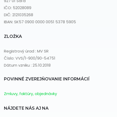
927 01 Šaľa
IČO: 52028089
DIČ: 2121035268
IBAN: SK57 0900 0000 0051 5378 5905
ZLOŽKA
Registrový úrad : MV SR
Číslo: VVS/1-900/90-54751
Dátum vzniku : 25.10.2018
POVINNÉ ZVEREJŇOVANIE INFORMÁCIÍ
Zmluvy, faktúry, objednávky
NÁJDETE NÁS AJ NA